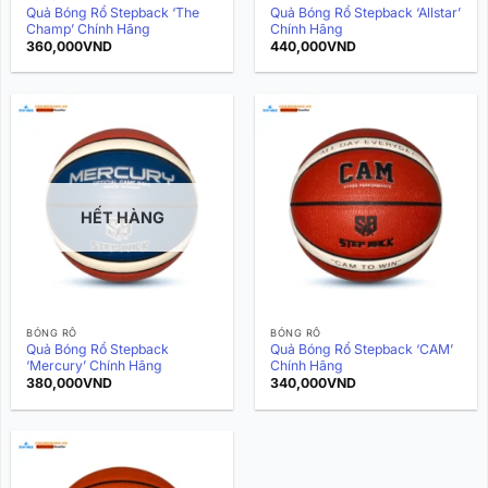
Quả Bóng Rổ Stepback ‘The
Quả Bóng Rổ Stepback ‘Allstar’
Champ’ Chính Hãng
Chính Hãng
360,000
VND
440,000
VND
HẾT HÀNG
BÓNG RỔ
BÓNG RỔ
Quả Bóng Rổ Stepback
Quả Bóng Rổ Stepback ‘CAM’
‘Mercury’ Chính Hãng
Chính Hãng
380,000
VND
340,000
VND