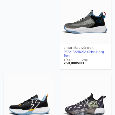
CHÍNH HÃNG MỚI 100%
PEAK E221021A Chính Hãng –
Đen
Từ
450,000
VND
Giá
Giá
250,000
VND
gốc
hiện
là:
tại
450,000VND.
là:
250,000VND.