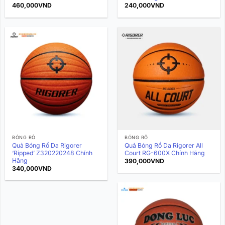
460,000
VND
240,000
VND
BÓNG RỔ
BÓNG RỔ
Quả Bóng Rổ Da Rigorer
Quả Bóng Rổ Da Rigorer All
‘Ripped’ Z320220248 Chính
Court RG-600X Chính Hãng
Hãng
390,000
VND
340,000
VND