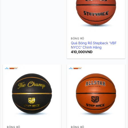
BÓNG RỔ
Quả Bóng Rổ Stepback ‘VBF
NYCC’ Chính Hãng
410,000
VND
BÓNG RỔ
BÓNG RỔ