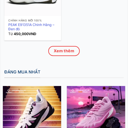
CHÍNH HÃNG MỚI 100%
PEAK E91351A Chính Hãng –
Đen đỏ
Từ
450,000
VND
Xem thêm
ĐÁNG MUA NHẤT