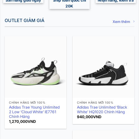
Sẵn hàng giao ngay
Ship toàn quốc chỉ
Nhận hàng, kiểm tra
20K
OUTLET GIẢM GIÁ
Xem thêm
CHÍNH HÃNG MỚI 100%
CHÍNH HÃNG MỚI 100%
Adidas Trae Young Unlimited
Adidas Trae Unlimited ‘Black
2 Low ‘Cloud White’ IE7761
White’ HQ1020 Chính Hãng
Chính Hãng
940,000
VND
1,270,000
VND