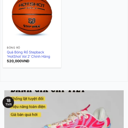
BÓNG RỔ
Quả Bóng Rổ Stepback
‘HotShot Vol 2’ Chính Hãng
520,000
VND
18
Th11