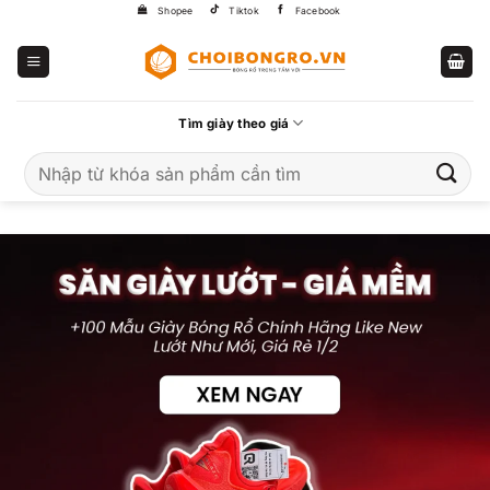
Bỏ
Shopee
Tiktok
Facebook
qua
nội
dung
Tìm giày theo giá
Tìm
kiếm: