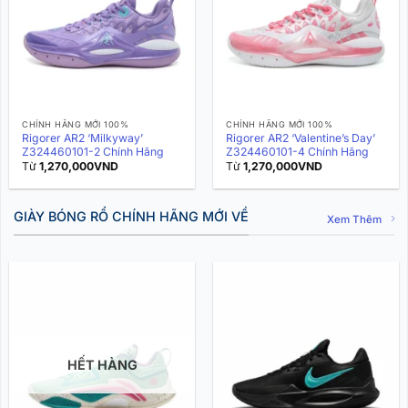
CHÍNH HÃNG MỚI 100%
CHÍNH HÃNG MỚI 100%
Rigorer AR2 ‘Milkyway’
Rigorer AR2 ‘Valentine’s Day’
Z324460101-2 Chính Hãng
Z324460101-4 Chính Hãng
Từ
1,270,000
VND
Từ
1,270,000
VND
GIÀY BÓNG RỔ CHÍNH HÃNG MỚI VỀ
Xem Thêm
HẾT HÀNG