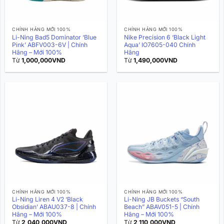
CHÍNH HÃNG MỚI 100%
CHÍNH HÃNG MỚI 100%
Li-Ning Bad5 Dominator ‘Blue
Nike Precision 6 ‘Black Light
Pink’ ABFV003-6V | Chính
Aqua’ IO7605-040 Chính
Hãng – Mới 100%
Hãng
Từ
1,000,000
VND
Từ
1,490,000
VND
CHÍNH HÃNG MỚI 100%
CHÍNH HÃNG MỚI 100%
Li-Ning Liren 4 V2 ‘Black
Li-Ning JB Buckets “South
Obsidian’ ABAU037-8 | Chính
Beach” ABAV051-5 | Chính
Hãng – Mới 100%
Hãng – Mới 100%
Từ
2,040,000
VND
Từ
2,110,000
VND