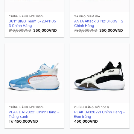
CHÍNH HÃNG MỚI 100%
XẢ KHO GIẢM GIÁ
361° BIG3 Team 572341105-
ANTA Attack 3 112131609 – 2
3 Chính Hãng
Chính Hãng
Giá
Giá
Giá
Giá
610,000
VND
350,000
VND
730,000
VND
350,000
VND
gốc
hiện
gốc
hiện
là:
tại
là:
tại
610,000VND.
là:
730,000VND.
là:
350,000VND.
350,0
CHÍNH HÃNG MỚI 100%
CHÍNH HÃNG MỚI 100%
PEAK DA120221 Chính Hãng –
PEAK DA120221 Chính Hãng –
Trắng xanh
Đen trắng
Từ
450,000
VND
450,000
VND