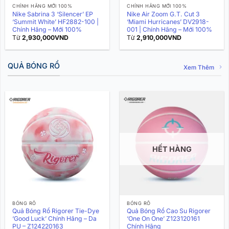
CHÍNH HÃNG MỚI 100%
CHÍNH HÃNG MỚI 100%
Nike Sabrina 3 ‘Silencer’ EP
Nike Air Zoom G.T. Cut 3
‘Summit White’ HF2882-100 |
‘Miami Hurricanes’ DV2918-
Chính Hãng – Mới 100%
001 | Chính Hãng – Mới 100%
Từ
2,930,000
VND
Từ
2,910,000
VND
QUẢ BÓNG RỔ
Xem Thêm
HẾT HÀNG
BÓNG RỔ
BÓNG RỔ
Quả Bóng Rổ Rigorer Tie-Dye
Quả Bóng Rổ Cao Su Rigorer
‘Good Luck’ Chính Hãng – Da
‘One On One’ Z123120161
PU – Z124220163
Chính Hãng